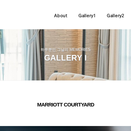
About
Gallery1
Gallery2
하루뿐인 그날의 MEMORIES
GALLERY I
MARRIOTT COURTYARD