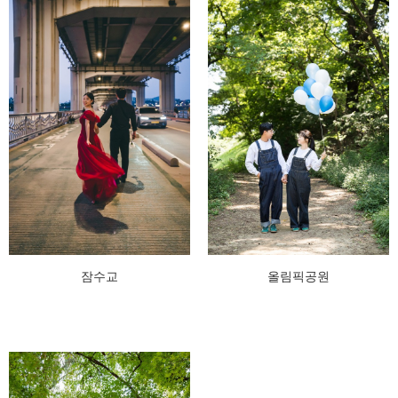
잠수교
올림픽공원