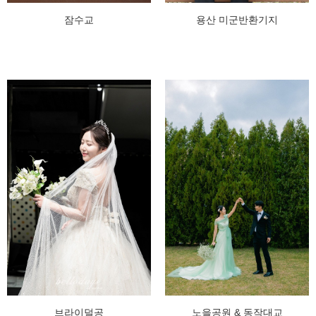
잠수교
용산 미군반환기지
브라이덜공
노을공원 & 동작대교