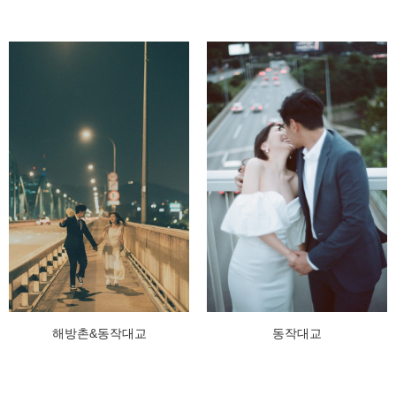
해방촌&동작대교
동작대교