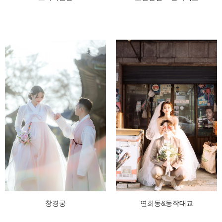
창경궁
연희동&동작대교