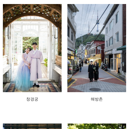
창경궁
해방촌