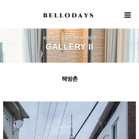
Toggle 
하루뿐인 그날의 MEMORIES
GALLERY II
해방촌