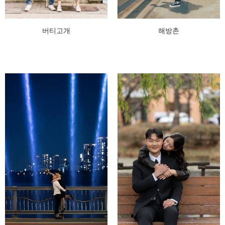
버티고개
해방촌