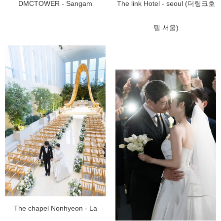
DMCTOWER - Sangam
The link Hotel - seoul (더링크호
텔 서울)
The chapel Nonhyeon - La