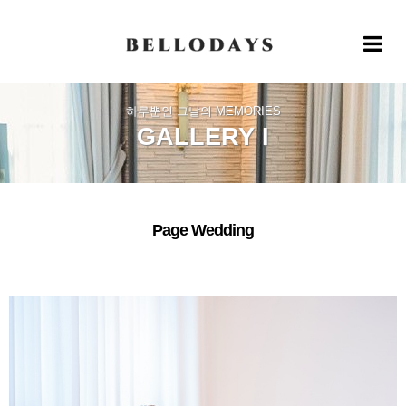
Toggle 
하루뿐인 그날의 MEMORIES
GALLERY I
Page Wedding